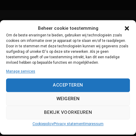
Beheer cookie toestemming
Om de beste ervaringen te bieden, gebruiken wij technologieën zoals
cookies om informatie over je apparaat op te slaan en/of te raadplegen.
Door in te stemmen met deze technologieën kunnen wij gegevens zoals
surfgedrag of unieke ID's op deze site verwerken. Als je geen
toestemming geeft of uw toestemming intrekt, kan dit een nadelige
invloed hebben op bepaalde functies en mogelijkheden.
Manage services
Products
Support
ACCEPTEREN
Scorion
Support
WEIGEREN
Data security
System updates
BEKIJK VOORKEUREN
Contact
Cookiepolicy
Privacy statement
Impressum