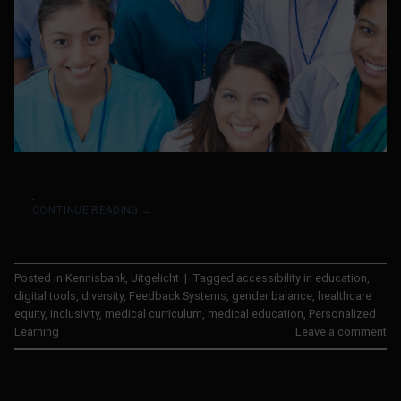
CONTINUE READING
→
Posted in
Kennisbank
,
Uitgelicht
|
Tagged
accessibility in education
,
digital tools
,
diversity
,
Feedback Systems
,
gender balance
,
healthcare
equity
,
inclusivity
,
medical curriculum
,
medical education
,
Personalized
Learning
Leave a comment