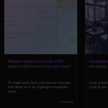
Nieuwe release ScorionX: AWS
Vacature a
node in USA live en nog veel meer!!
developer
Er staan weer heel veel nieuwe functies
Zoek je leu
live! Want er is de afgelopen maanden
zoek je een 
weer…
19/06/2026