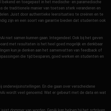
al bekend en toegepast in het medische- en paramedische
s de traditionele manier van toetsen sterk veranderen en
elen. Juist door authentieke leersituaties te creëren en te
ig zijn en een soort van garantie bieden dat studenten ook
nAi niet samen kunnen gaan. Integendeel. Ook bij het geven
oard met resultaten is het heel goed mogelijk en denkbaar
dingen kun je denken aan het samenvatten van feedback of
epassingen die tijd besparen, goed werken en studenten en
ij onderwijsinstellingen. En die gaan over verscheidene
enAi wordt veel genoemd. Wat er gebeurt met de data en wat
 juist dommer van worden. GenAi kan helpen bij het schrijven