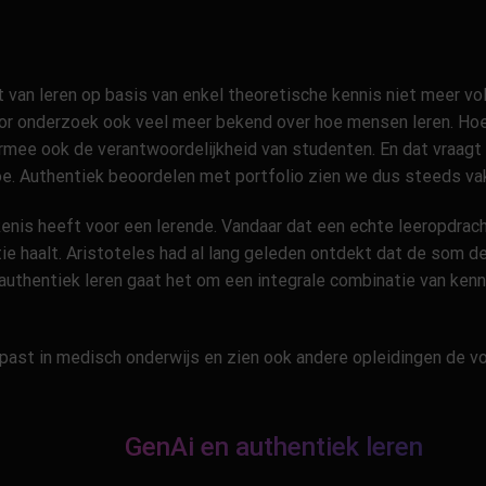
an leren op basis van enkel theoretische kennis niet meer vol
oor onderzoek ook veel meer bekend over hoe mensen leren. Hoe 
aarmee ook de verantwoordelijkheid van studenten. En dat vraag
. Authentiek beoordelen met portfolio zien we dus steeds vake
nis heeft voor een lerende. Vandaar dat een echte leeropdracht
e haalt. Aristoteles had al lang geleden ontdekt dat de som der
 authentiek leren gaat het om een integrale combinatie van kenni
gepast in medisch onderwijs en zien ook andere opleidingen de v
GenAi en authentiek leren