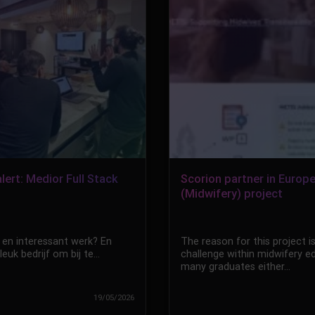
lert: Medior Full Stack
Scorion partner in Europ
(Midwifery) project
k en interessant werk? En
The reason for this project i
leuk bedrijf om bij te…
challenge within midwifery e
many graduates either…
19/05/2026