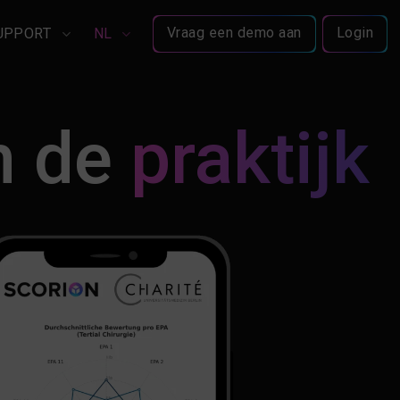
Vraag een demo aan
Login
UPPORT
NL
n de
praktijk