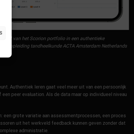
S
rbeeld van het Scorion portfolio in een authentieke
 van opleiding tandheelkunde ACTA Amsterdam Netherlands
eunt. Authentiek leren gaat veel meer uit van een persoonlijk
een peer evaluation. Als de data maar op individueel niveau
ijn: een grote variatie aan assessmentprocessen, een proces
sessoren uit het werkveld feedback kunnen geven zonder dat
complexe administratie.