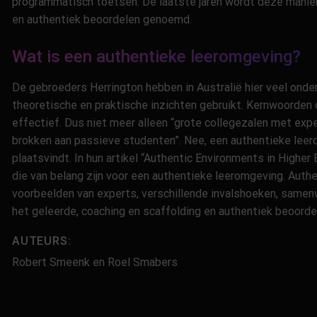
programmatisch toetsen. De laatste jaren wordt deze manier
en authentiek beoordelen genoemd.
Wat is een authentieke leeromgeving?
De gebroeders Herrington hebben in Australië hier veel onde
theoretische en praktische inzichten gebruikt. Kernwoorden da
effectief. Dus niet meer alleen “grote collegezalen met expe
brokken aan passieve studenten”. Nee, een authentieke leeromg
plaatsvindt. In hun artikel “Authentic Environments in Highe
die van belang zijn voor een authentieke leeromgeving. Authe
voorbeelden van experts, verschillende invalshoeken, samenw
het geleerde, coaching en scaffolding en authentiek beoord
AUTEURS:
Robert Smeenk en Roel Smabers