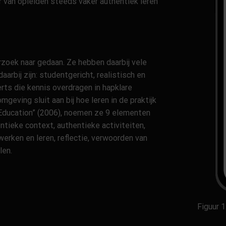
 van opleiden steeds vaker authentiek leren
rzoek naar gedaan. Ze hebben daarbij vele
arbij zijn: studentgericht, realistisch en
rts die kennis overdragen in hapklare
eving sluit aan bij hoe leren in de praktijk
r Education” (2006), noemen ze 9 elementen
ntieke context, authentieke activiteiten,
erken en leren, reflectie, verwoorden van
elen.
Figuur 