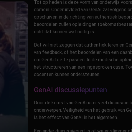
Tot op heden is deze vorm van onderwijs voor
domein. Onder invloed van GenAi zal volgens on
opschuiven in de richting van authentiek beoord
beoordelen zullen opleidingen toekomstbestend
echt dat kunnen wat nodig is.
Dat wil niet zeggen dat authentiek leren en Ge
van feedback, of het beoordelen van een dashb
om GenAi toe te passen. In de medische oplei
het structureren van een ingesproken case. To
docenten kunnen ondersteunen.
GenAi discussiepunten
Door de komst van GenAi is er veel discussie b
onderwerpen. Veiligheid van het gebruik van G
is het effect van GenAi in het algemeen.
Een ander discussiepunt is of we er slimmer of