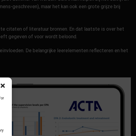
mens-geschreven), maar het kan ook een grote grijze brij
e citaten of literatuur bronnen. En dat laatste is over het
eeft gegeven of voor wordt beloond.
eïnvloeden. De belangrijke leerelementen reflecteren en het
/or
ary