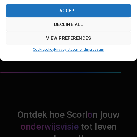
ten Cate, Olle & Chen, Huiju & Hoff, Reinier & Peters, Harm
& Bok, Harold. (2015). Curriculum development for the
ACCEPT
workplace using Entrustable Professional Activities (EPAs):
AMEE Guide No. 99. Medical Teacher. 37. 1-20.
DECLINE ALL
10.3109/0142159X.2015.1060308.
VIEW PREFERENCES
Cookiepolicy
Privacy statement
Impressum
Ontdek hoe Scori
o
n jouw
onderwijsvisie
tot leven