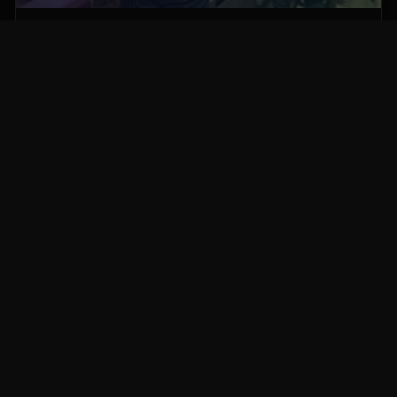
Vacature alert: Medior Full Stack developer
Zoek je leuk en interessant werk? En zoek je een leuk bedrijf
om bij te…
19/05/2026