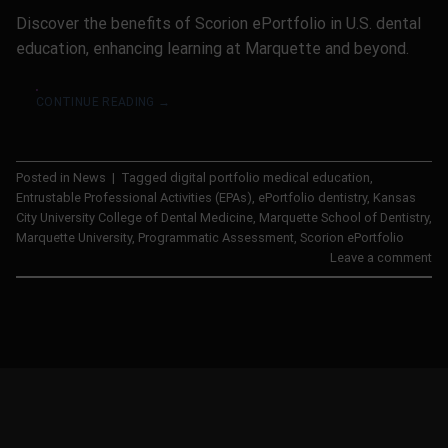
Discover the benefits of Scorion ePortfolio in U.S. dental
education, enhancing learning at Marquette and beyond.
CONTINUE READING
→
Posted in
News
|
Tagged
digital portfolio medical education
,
Entrustable Professional Activities (EPAs)
,
ePortfolio dentistry
,
Kansas
City University College of Dental Medicine
,
Marquette School of Dentistry
,
Marquette University
,
Programmatic Assessment
,
Scorion ePortfolio
Leave a comment