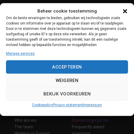
Beheer cookie toestemming
Om de beste ervaringen te bieden, gebruiken wij technologieën zoals
cookies om informatie over je apparaat op te slaan en/of te raadplegen.
Door in te stemmen met deze technologieën kunnen wij gegevens zoals
surfgedrag of unieke ID's op deze site verwerken. Als je geen
toestemming geeft of uw toestemming intrekt, kan dit een nadelige
invloed hebben op bepaalde functies en mogelijkheden.
Products
Support
Manage services
Scorion
Support
Data security
ACCEPTEREN
System updates
Contact
WEIGEREN
BEKIJK VOORKEUREN
Cookiepolicy
Privacy statement
Impressum
About us
Other
Who are we
Scorion login portal
The team
Frequently asked
Working at Scorion
questions