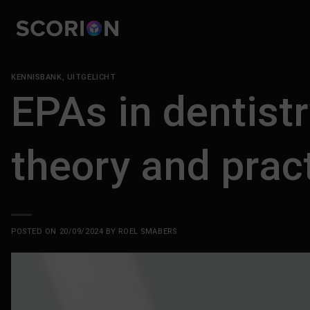
Skip
to
content
KENNISBANK
,
UITGELICHT
EPAs in dentist
theory and prac
POSTED ON
20/09/2024
BY
ROEL SMABERS