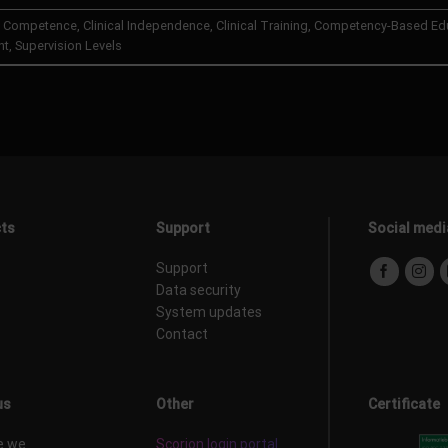
al Competence
,
Clinical Independence
,
Clinical Training
,
Competency-Based Ed
nt
,
Supervision Levels
ts
Support
Social medi
Support
Data security
System updates
Contact
us
Other
Certificate
e we
Scorion login portal