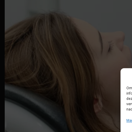
Om 
inf
dez
ver
nad
Ma