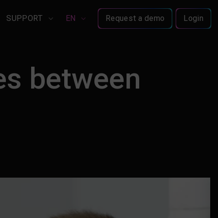
SUPPORT
EN
Request a demo
Login
ges between