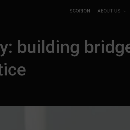
SCORION
ABOUT US
ry: building brid
tice