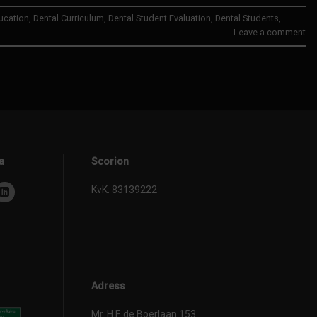
ucation
,
Dental Curriculum
,
Dental Student Evaluation
,
Dental Students
,
Leave a comment
a
Scorion
KvK: 83139222
Adress
Mr. H.F. de Boerlaan 153