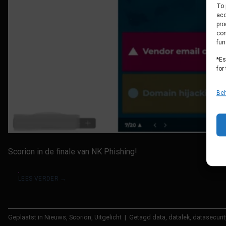
To 
acc
pro
con
fun
*Es
for
Beh
Scorion in de finale van NK Phishing!
LEES VERDER
→
Geplaatst in
Nieuws
,
Scorion
,
Uitgelicht
|
Getagd
data
,
datalek
,
datasecurit