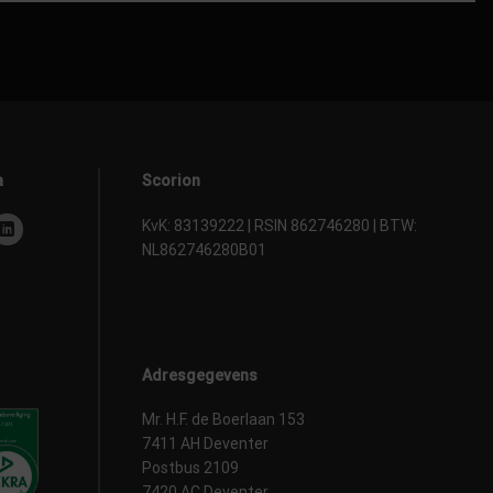
a
Scorion
KvK: 83139222 | RSIN 862746280 | BTW:
NL862746280B01
Adresgegevens
Mr. H.F. de Boerlaan 153
7411 AH Deventer
Postbus 2109
7420 AC Deventer