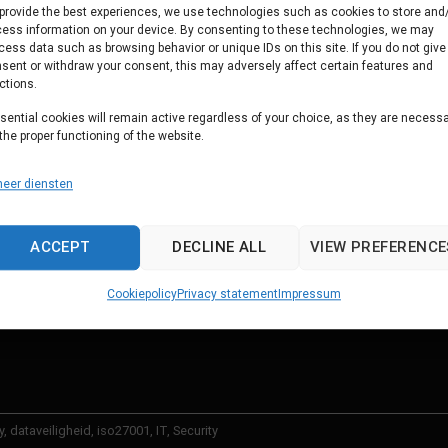
provide the best experiences, we use technologies such as cookies to store and
ess information on your device. By consenting to these technologies, we may
cess data such as browsing behavior or unique IDs on this site. If you do not give
sent or withdraw your consent, this may adversely affect certain features and
ctions.
sential cookies will remain active regardless of your choice, as they are necess
 the proper functioning of the website.
eer diensten
ACCEPT
DECLINE ALL
VIEW PREFERENCE
Cookiepolicy
Privacy statement
Impressum
y
,
dataveiligheid
,
iso27001
,
IT
,
Security