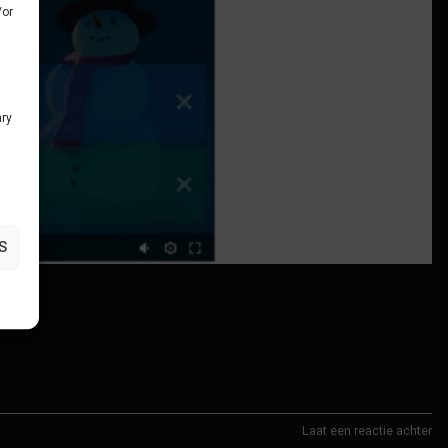
/or
ary
S
Laat een reactie achter