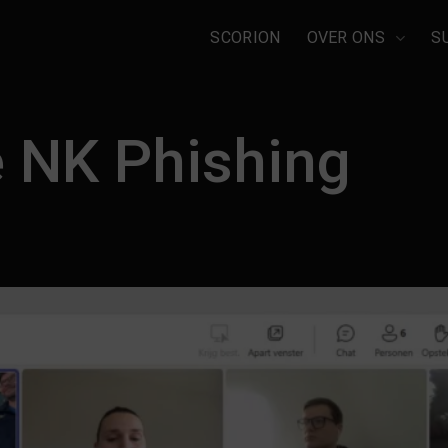
SCORION
OVER ONS
S
e NK Phishing