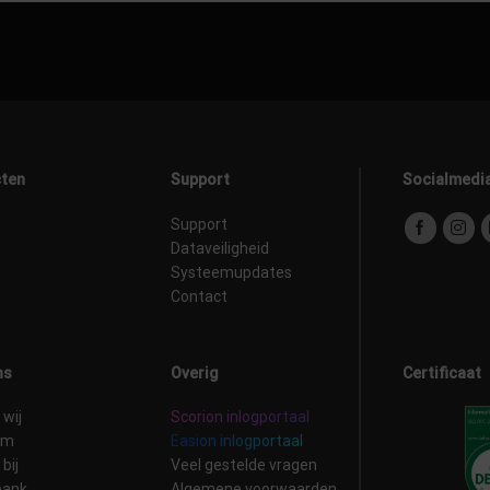
ten
Support
Socialmedi
Support
Dataveiligheid
Systeemupdates
Contact
ns
Overig
Certificaat
 wij
Scorion inlogportaal
am
Easion inlogportaal
bij
Veel gestelde vragen
bank
Algemene voorwaarden