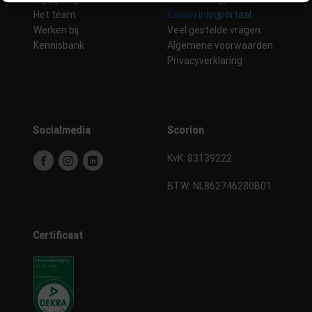
Het team
Easion inlogportaal
Werken bij
Veel gestelde vragen
Kennisbank
Algemene voorwaarden
Privacyverklaring
Socialmedia
Scorion
KvK: 83139222
BTW:
NL862746280B01
Certificaat