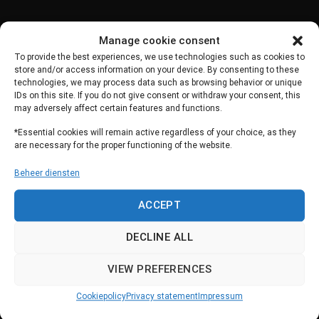
Manage cookie consent
To provide the best experiences, we use technologies such as cookies to
store and/or access information on your device. By consenting to these
technologies, we may process data such as browsing behavior or unique
IDs on this site. If you do not give consent or withdraw your consent, this
may adversely affect certain features and functions.
*Essential cookies will remain active regardless of your choice, as they
Producten
Support
are necessary for the proper functioning of the website.
Scorion
Support
Beheer diensten
Easion
Dataveiligheid
Systeemupdates
ACCEPT
Contact
DECLINE ALL
VIEW PREFERENCES
Over ons
Overig
Cookiepolicy
Privacy statement
Impressum
Wij zijn wij
Scorion inlogportaal