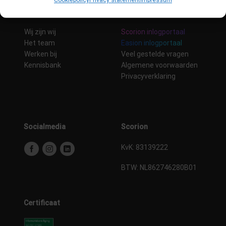
Cookiepolicy
Privacy statement
Impressum
Over ons
Overig
Wij zijn wij
Scorion inlogportaal
Het team
Easion inlogportaal
Werken bij
Veel gestelde vragen
Kennisbank
Algemene voorwaarden
Privacyverklaring
Socialmedia
Scorion
KvK: 83139222
BTW:
NL862746280B01
Certificaat