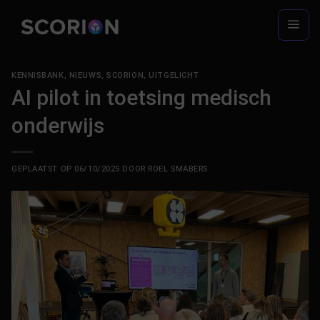
Ga
naar
inhoud
KENNISBANK
,
NIEUWS
,
SCORION
,
UITGELICHT
AI pilot in toetsing medisch
onderwijs
GEPLAATST OP
06/10/2025
DOOR
ROEL SMABERS