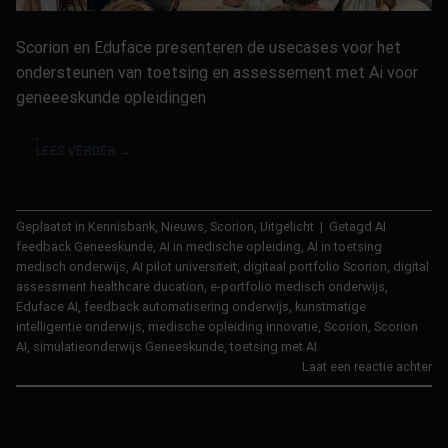
Scorion en Eduface presenteren de usecases voor het
ondersteunen van toetsing en assessement met Ai voor
geneeeskunde opleidingen
LEES VERDER
→
Geplaatst in
Kennisbank
,
Nieuws
,
Scorion
,
Uitgelicht
|
Getagd
AI
feedback Geneeskunde
,
AI in medische opleiding
,
AI in toetsing
medisch onderwijs
,
AI pilot universiteit
,
digitaal portfolio Scorion
,
digital
assessment healthcare ducation
,
e-portfolio medisch onderwijs
,
Eduface AI
,
feedback automatisering onderwijs
,
kunstmatige
intelligentie onderwijs
,
medische opleiding innovatie
,
Scorion
,
Scorion
AI
,
simulatieonderwijs Geneeskunde
,
toetsing met AI
Laat een reactie achter