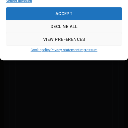
Beheer diensten
ACCEPT
UPLOAD JOUW CV
DECLINE ALL
Voeg hierbij je CV toe (max 3 MB)
VIEW PREFERENCES
Bericht
Cookiepolicy
Privacy statement
Impressum