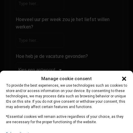
Hoeveel uur per week zou je het liefst willen
werken?
Hoe heb je de vacature gevonden?
Manage cookie consent
Toegevoegde documenten
To provide the best experiences, we use technologies such as cookies to
store and/or access information on your device. By consenting to these
Hieronder kun je je motivatiebrief en je CV
technologies, we may process data such as browsing behavior or unique
uploaden.
IDs on this site. If you do not give consent or withdraw your consent, this
may adversely affect certain features and functions.
UPLOAD JOUW MOTIEVATIEBRIEF
*Essential cookies will remain active regardless of your choice, as they
are necessary for the proper functioning of the website.
Voeg hierbij je motivatiebrief toe (max 3 MB)