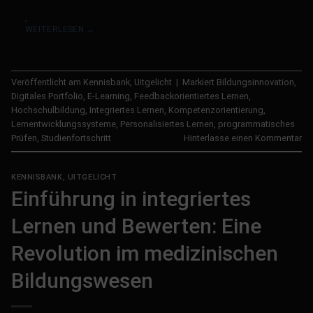
WEITERLESEN
→
Veröffentlicht am
Kennisbank
,
Uitgelicht
|
Markiert
Bildungsinnovation
,
Digitales Portfolio
,
E-Learning
,
Feedbackorientiertes Lernen
,
Hochschulbildung
,
Integriertes Lernen
,
Kompetenzorientierung
,
Lernentwicklungssysteme
,
Personalisiertes Lernen
,
programmatisches
Prüfen
,
Studienfortschritt
Hinterlasse einen Kommentar
KENNISBANK
,
UITGELICHT
Einführung in integriertes
Lernen und Bewerten: Eine
Revolution im medizinischen
Bildungswesen