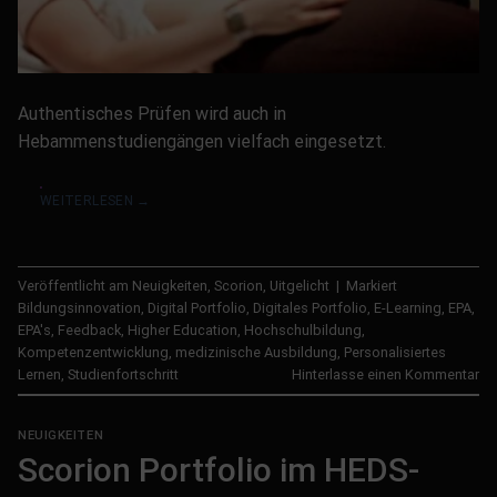
Authentisches Prüfen wird auch in
Hebammenstudiengängen vielfach eingesetzt.
WEITERLESEN
→
Veröffentlicht am
Neuigkeiten
,
Scorion
,
Uitgelicht
|
Markiert
Bildungsinnovation
,
Digital Portfolio
,
Digitales Portfolio
,
E-Learning
,
EPA
,
EPA's
,
Feedback
,
Higher Education
,
Hochschulbildung
,
Kompetenzentwicklung
,
medizinische Ausbildung
,
Personalisiertes
Lernen
,
Studienfortschritt
Hinterlasse einen Kommentar
NEUIGKEITEN
Scorion Portfolio im HEDS-