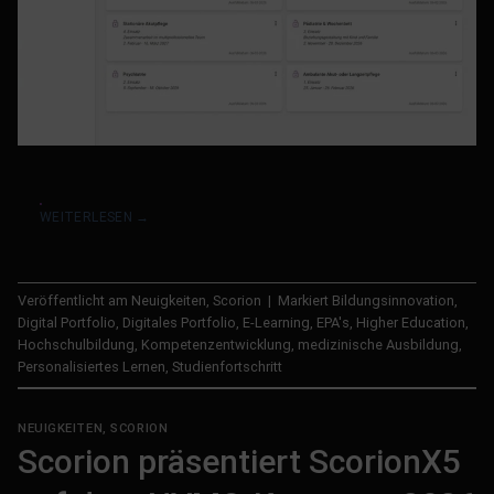
WEITERLESEN
→
Veröffentlicht am
Neuigkeiten
,
Scorion
|
Markiert
Bildungsinnovation
,
Digital Portfolio
,
Digitales Portfolio
,
E-Learning
,
EPA's
,
Higher Education
,
Hochschulbildung
,
Kompetenzentwicklung
,
medizinische Ausbildung
,
Personalisiertes Lernen
,
Studienfortschritt
NEUIGKEITEN
,
SCORION
Scorion präsentiert ScorionX5