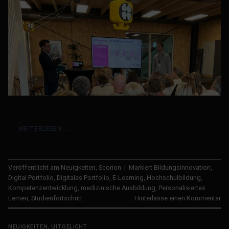
WEITERLESEN
→
Veröffentlicht am
Neuigkeiten
,
Scorion
|
Markiert
Bildungsinnovation
,
Digital Portfolio
,
Digitales Portfolio
,
E-Learning
,
Hochschulbildung
,
Kompetenzentwicklung
,
medizinische Ausbildung
,
Personalisiertes
Lernen
,
Studienfortschritt
Hinterlasse einen Kommentar
NEUIGKEITEN
,
UITGELICHT