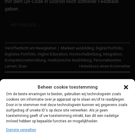
mit dem QR-Code in Scorion noch schneller Feedback
geben.
WEITERLESEN
→
Veröffentlicht am
Neuigkeiten
|
Markiert
ausbilding
,
Digital Portfolio
,
Digitales Portfolio
,
Higher Education
,
Hochschulbildung
,
Integration
,
Kompetenzentwicklung
,
medizinische Ausbildung
,
Personalisiertes
Lernen
,
Scan
Hinterlasse einen Kommentar
NEUIGKEITEN
,
SCORION
Beheer cookie toestemming
Scorion Integration mit dem
Om de beste ervaringen te bieden, gebruiken wij technologieën zoals
cookies om informatie over je apparaat op te slaan en/of te raadplegen.
Canvas Notenbuch!
Door in te stemmen met deze technologieën kunnen wij gegevens zoals
surfgedrag of unieke ID's op deze site verwerken. Als je geen
toestemming geeft of uw toestemming intrekt, kan dit een nadelige
invloed hebben op bepaalde functies en mogelijkheden.
VERÖFFENTLICHT AM
21/10/2025
VON
ROEL SMABERS
Dienste verwalten