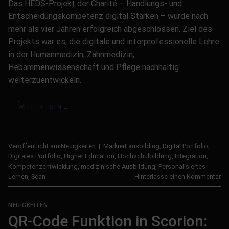
Das HEDS-Projekt der Charité – Handlungs- und
Entscheidungskompetenz digital Stärken – wurde nach
mehr als vier Jahren erfolgreich abgeschlossen. Ziel des
Projekts war es, die digitale und interprofessionelle Lehre
in der Humanmedizin, Zahnmedizin,
Hebammenwissenschaft und Pflege nachhaltig
weiterzuentwickeln.
WEITERLESEN
→
Veröffentlicht am
Neuigkeiten
|
Markiert
ausbilding
,
Digital Portfolio
,
Digitales Portfolio
,
Higher Education
,
Hochschulbildung
,
Integration
,
Kompetenzentwicklung
,
medizinische Ausbildung
,
Personalisiertes
Lernen
,
Scan
Hinterlasse einen Kommentar
NEUIGKEITEN
QR-Code Funktion in Scorion: