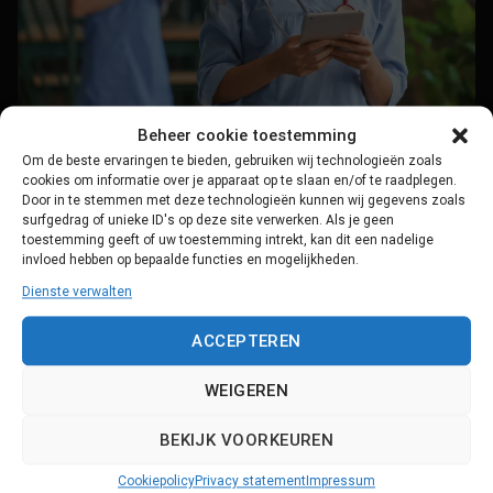
Beheer cookie toestemming
Om de beste ervaringen te bieden, gebruiken wij technologieën zoals
cookies om informatie over je apparaat op te slaan en/of te raadplegen.
Door in te stemmen met deze technologieën kunnen wij gegevens zoals
surfgedrag of unieke ID's op deze site verwerken. Als je geen
toestemming geeft of uw toestemming intrekt, kan dit een nadelige
WEITERLESEN
→
invloed hebben op bepaalde functies en mogelijkheden.
Dienste verwalten
Veröffentlicht am
Kennisbank
,
Uitgelicht
|
Markiert
Blended Learning
,
ACCEPTEREN
Digitales Portfolio
,
E-Learning
,
E-Learning in er Medizin
,
Hochschulbildung
,
Integriertes Lernen
,
Kompetenzorientierung
,
WEIGEREN
kontinuerliche Bewertung
,
medizinische Ausbildung
,
Personalisiertes
Lernen
,
programmatisches Testen
,
Studienfortschritt
BEKIJK VOORKEUREN
Hinterlasse einen Kommentar
Cookiepolicy
Privacy statement
Impressum