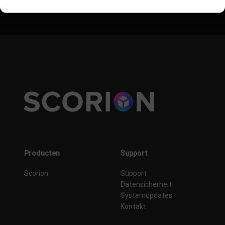
Producten
Support
Scorion
Support
Datensicherheit
Systemupdates
Kontakt