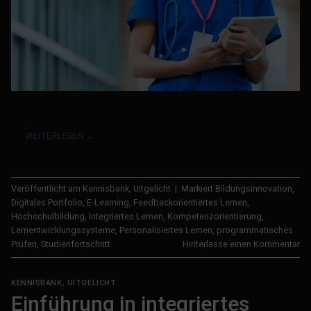
WEITERLESEN
→
Veröffentlicht am
Kennisbank
,
Uitgelicht
|
Markiert
Bildungsinnovation
,
Digitales Portfolio
,
E-Learning
,
Feedbackorientiertes Lernen
,
Hochschulbildung
,
Integriertes Lernen
,
Kompetenzorientierung
,
Lernentwicklungssysteme
,
Personalisiertes Lernen
,
programmatisches
Prüfen
,
Studienfortschritt
Hinterlasse einen Kommentar
KENNISBANK
,
UITGELICHT
Einführung in integriertes