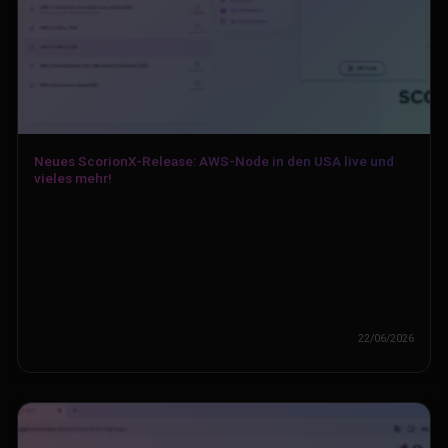
Neues ScorionX-Release: AWS-Node in den USA live und
vieles mehr!
22/06/2026