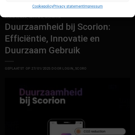
Personalized Learning
Laat een reactie achter
Cookiepolicy
Privacy statement
Impressum
KENNISBANK
,
NIEUWS
,
SCORION
Duurzaamheid bij Scorion:
Efficiëntie, Innovatie en
Duurzaam Gebruik
GEPLAATST OP
27/01/2025
DOOR
LOGIN_SCORO