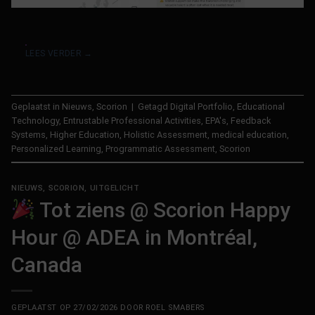
LEES VERDER
→
Geplaatst in
Nieuws
,
Scorion
|
Getagd
Digital Portfolio
,
Educational
Technology
,
Entrustable Professional Activities
,
EPA's
,
Feedback
Systems
,
Higher Education
,
Holistic Assessment
,
medical education
,
Personalized Learning
,
Programmatic Assessment
,
Scorion
NIEUWS
,
SCORION
,
UITGELICHT
Tot ziens @ Scorion Happy
Hour @ ADEA in Montréal,
Canada
GEPLAATST OP
27/02/2026
DOOR
ROEL SMABERS