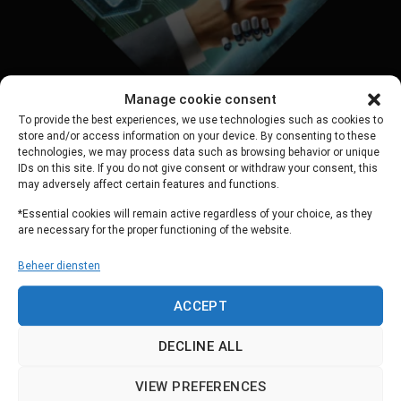
Manage cookie consent
To provide the best experiences, we use technologies such as cookies to
store and/or access information on your device. By consenting to these
technologies, we may process data such as browsing behavior or unique
Scorion en Ai, kan dat veilig? Wij bij Scorion denken van
IDs on this site. If you do not give consent or withdraw your consent, this
wel. En veiligheid zit niet alleen of de data goed is
may adversely affect certain features and functions.
opgerborgen, maar vooral ook in de modellen, de
*Essential cookies will remain active regardless of your choice, as they
betrouwbaarheid en het eigenaarschap daarvan. Daar gaat
are necessary for the proper functioning of the website.
dit artikel over!
Beheer diensten
LEES VERDER
→
ACCEPT
DECLINE ALL
Geplaatst in
Kennisbank
,
Nieuws
,
Scorion
,
Uitgelicht
|
Getagd
Digital
Portfolio
,
Educational Technology
,
Higher Education
,
medical education
,
VIEW PREFERENCES