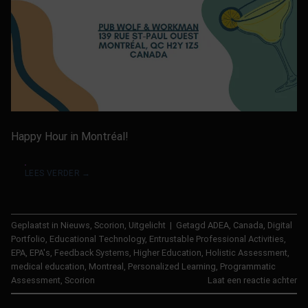
Happy Hour in Montréal!
LEES VERDER
→
Geplaatst in
Nieuws
,
Scorion
,
Uitgelicht
|
Getagd
ADEA
,
Canada
,
Digital
Portfolio
,
Educational Technology
,
Entrustable Professional Activities
,
EPA
,
EPA's
,
Feedback Systems
,
Higher Education
,
Holistic Assessment
,
medical education
,
Montreal
,
Personalized Learning
,
Programmatic
Assessment
,
Scorion
Laat een reactie achter