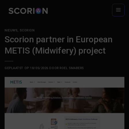
Ga
naar
inhoud
NIEUWS
,
SCORION
Scorion partner in European
METIS (Midwifery) project
GEPLAATST OP
18/05/2026
DOOR
ROEL SMABERS