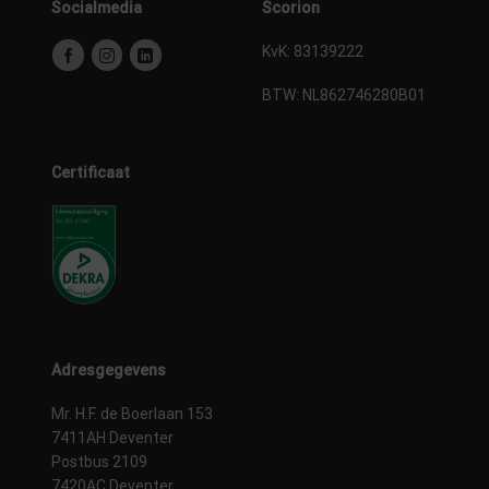
Socialmedia
Scorion
KvK: 83139222
BTW:
NL862746280B01
Certificaat
Adresgegevens
Mr. H.F. de Boerlaan 153
7411AH Deventer
Postbus 2109
7420AC Deventer