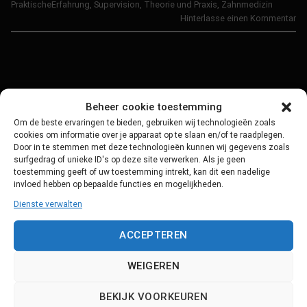
PraktischeErfahrung
,
Supervision
,
Theorie und Praxis
,
Zahnmedizin
Hinterlasse einen Kommentar
Beheer cookie toestemming
Om de beste ervaringen te bieden, gebruiken wij technologieën zoals
cookies om informatie over je apparaat op te slaan en/of te raadplegen.
Door in te stemmen met deze technologieën kunnen wij gegevens zoals
surfgedrag of unieke ID's op deze site verwerken. Als je geen
toestemming geeft of uw toestemming intrekt, kan dit een nadelige
invloed hebben op bepaalde functies en mogelijkheden.
Dienste verwalten
ACCEPTEREN
Producten
Support
WEIGEREN
Scorion
Support
BEKIJK VOORKEUREN
Datensicherheit