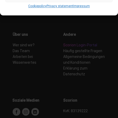
Systemupdates
Cookiepolicy
Privacy statement
Impressum
Kontakt
Über uns
Andere
Wer sind wir?
Scorion Login-Portal
Das Team
Häufig gestellte Fragen
Arbeiten bei
Allgemeine Bedingungen
Wissenwertes
und Konditionen
Erklärung zum
Datenschutz
Soziale Medien
Scorion
KvK: 83139222