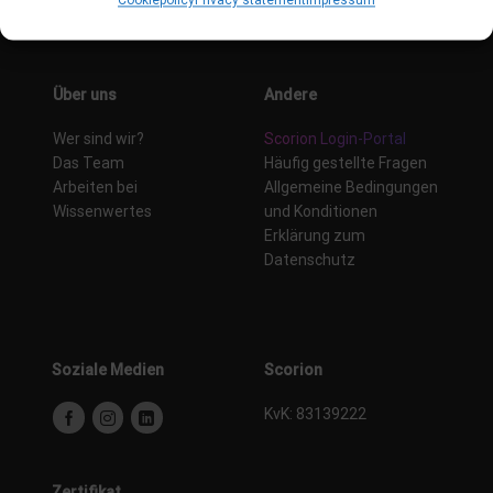
Cookiepolicy
Privacy statement
Impressum
Über uns
Andere
Wer sind wir?
Scorion Login-Portal
Das Team
Häufig gestellte Fragen
Arbeiten bei
Allgemeine Bedingungen
Wissenwertes
und Konditionen
Erklärung zum
Datenschutz
Soziale Medien
Scorion
KvK: 83139222
Zertifikat