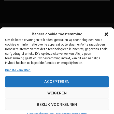
Beheer cookie toestemming
Om de beste ervaringen te bieden, gebruiken wij technologieën zoals
cookies om informatie over je apparaat op te slaan en/of te raadplegen.
Door in te stemmen met deze technologieën kunnen wij gegevens zoals
surfgedrag of unieke ID's op deze site verwerken. Als je geen
toestemming geeft of uw toestemming intrekt, kan dit een nadelige
invloed hebben op bepaalde functies en mogelijkheden.
Dienste verwalten
ACCEPTEREN
Producten
Support
WEIGEREN
Scorion
Support
Datensicherheit
BEKIJK VOORKEUREN
Systemupdates
Kontakt