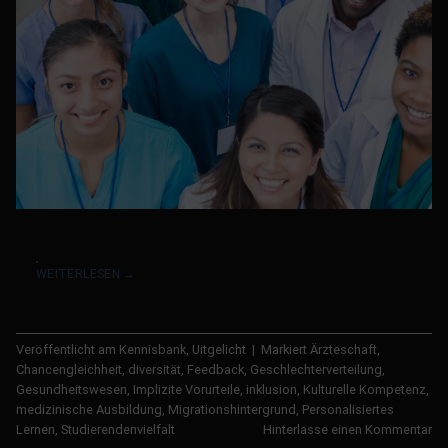
WEITERLESEN
→
Veröffentlicht am
Kennisbank
,
Uitgelicht
|
Markiert
Ärzteschaft
,
Chancengleichheit
,
diversität
,
Feedback
,
Geschlechterverteilung
,
Gesundheitswesen
,
Implizite Vorurteile
,
inklusion
,
Kulturelle Kompetenz
,
medizinische Ausbildung
,
Migrationshintergrund
,
Personalisiertes
Lernen
,
Studierendenvielfalt
Hinterlasse einen Kommentar