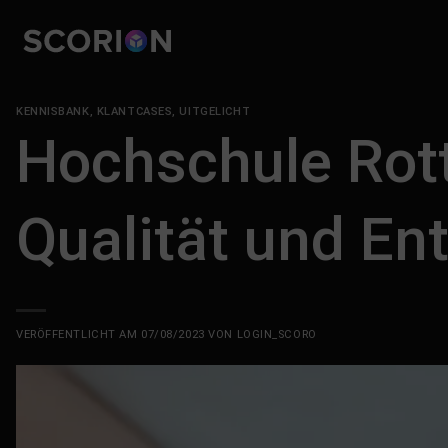
Zum
Inhalt
springen
KENNISBANK
,
KLANTCASES
,
UITGELICHT
Hochschule Rott
Qualität und En
VERÖFFENTLICHT AM
07/08/2023
VON
LOGIN_SCORO