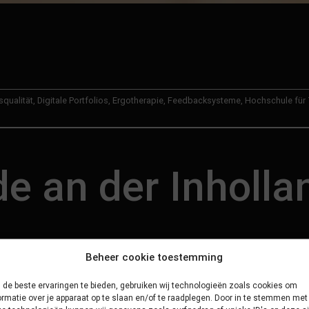
qualität
,
Digitale Portfolios
,
Ergotherapie
,
Feedbacksysteme
,
Hochschule für 
an der Inholla
Beheer cookie toestemming
de beste ervaringen te bieden, gebruiken wij technologieën zoals cookies om
ormatie over je apparaat op te slaan en/of te raadplegen. Door in te stemmen met