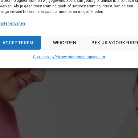
e technologieën kunnen wij gegevens zoals surfgedrag of unieke ID's op deze si
werken. Als je geen toestemming geeft of uw toestemming intrekt, kan dit een
elige invloed hebben op bepaalde functies en mogelijkheden.
nste verwalten
ACCEPTEREN
WEIGEREN
BEKIJK VOORKEURE
Cookiepolicy
Privacy statement
Impressum