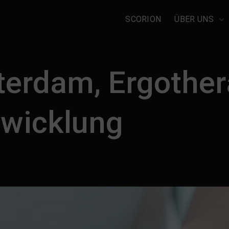
SCORION
ÜBER UNS
erdam, Ergother
twicklung