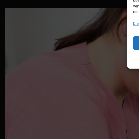
dez
ver
nad
Die