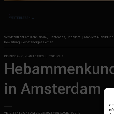
WEITERLESEN
→
Veröffentlicht am
Kennisbank
,
Klantcases
,
Uitgelicht
|
Markiert
Ausbildungs
Bewertung
,
Selbständiges Lernen
KENNISBANK
,
KLANTCASES
,
UITGELICHT
Hebammenkunde 
in Amsterdam
Om 
inf
VERÖFFENTLICHT AM
07/08/2023
VON
LOGIN_SCORO