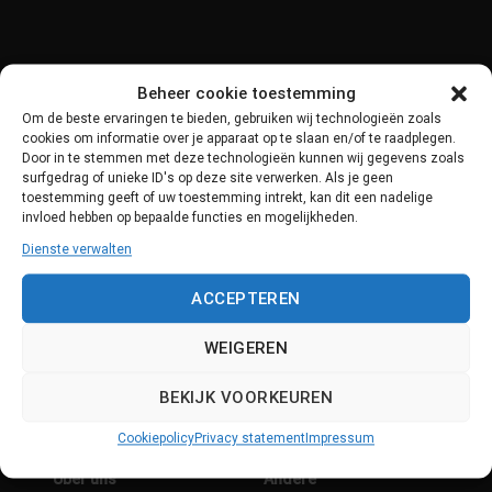
Beheer cookie toestemming
Om de beste ervaringen te bieden, gebruiken wij technologieën zoals
cookies om informatie over je apparaat op te slaan en/of te raadplegen.
Door in te stemmen met deze technologieën kunnen wij gegevens zoals
surfgedrag of unieke ID's op deze site verwerken. Als je geen
toestemming geeft of uw toestemming intrekt, kan dit een nadelige
invloed hebben op bepaalde functies en mogelijkheden.
Dienste verwalten
Producten
Support
Scorion
Support
ACCEPTEREN
Datensicherheit
Systemupdates
WEIGEREN
Kontakt
BEKIJK VOORKEUREN
Cookiepolicy
Privacy statement
Impressum
Über uns
Andere